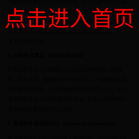
佩莱格里尼不仅在中场表现出色，还以其帅气的外表赢
点击进入首页
得了众多粉丝的喜爱。他那英俊的面容和优雅的举止，
让他成为了许多时尚品牌的代言人。无论是参加活动还
是日常出行，佩莱格里尼总是能够保持最佳状态，给人
留下深刻的印象。
4. 尼科洛·巴雷拉（Nicolo Barella）
巴雷拉在球场上以顽强的斗志和出色的传球能力而闻
名，而在场下，他同样是一个时尚达人。他那阳光的笑
容和健硕的身材，让他在球迷中拥有极高的人气。无论
是参加慈善活动还是出席品牌活动，巴雷拉总是能够以
最完美的形象出现在公众面前。
5. 莱昂纳多·斯皮纳佐拉（Leonardo Spinazzola）
斯皮纳佐拉在边后卫的位置上表现抢眼，而他的帅气外