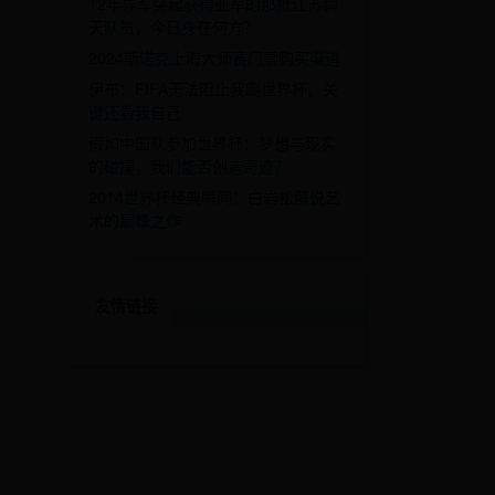
12年异军突起获得亚军的那批江苏舜
天队员，今日身在何方？
2024斯诺克上海大师赛门票购买渠道
伊布：FIFA无法阻止我踢世界杯，关
键还看我自己
假如中国队参加世界杯：梦想与现实
的碰撞，我们能否创造奇迹？
2014世界杯经典瞬间：白岩松解说艺
术的巅峰之作
友情链接