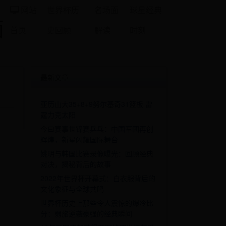
网站
世界杯历
名场面
球星经典
面
首页
史回顾
解读
时刻
最新文章
亚历山大35+8+9努尔基奇31篮板 雷
霆力克太阳
今曰赛事世锦赛乒乓：中国军团再创
辉煌，新星闪耀国际舞台
姚明与韩国比赛录像曝光：回顾经典
对决，揭秘背后的故事
2022年世界杯开幕式：白衣服背后的
文化象征与全球共鸣
世界杯历史上那些令人震惊的爆冷比
分：弱旅逆袭豪强的经典瞬间