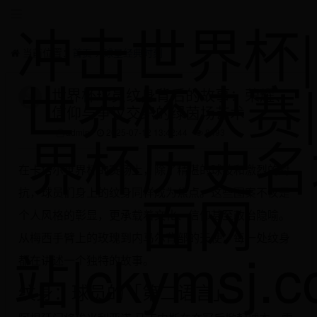
冲击世界杯|
当前位置：
首页
>
球星经典时刻
世界杯决赛
世界杯球员纹身背后的故事：荣耀、
信仰与争议交织的绿茵场艺术
界杯历史名
admin
2025-07-12 13:42:44
8493
在卡塔尔世界杯的赛场上，除了精湛的球技和激烈的对
面网
抗，球员们身上的纹身同样成为焦点。这些图案不仅是
个人风格的彰显，更承载着文化、信仰甚至政治隐喻。
从梅西手臂上的玫瑰到内马尔背部的天使，每一处纹身
站|ckymsj.
都在讲述一个独特的故事。
纹身：球员的「第二语言」