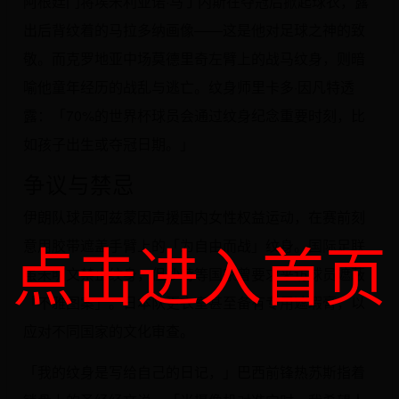
阿根廷门将埃米利亚诺·马丁内斯在夺冠后掀起球衣，露
出后背纹着的马拉多纳画像——这是他对足球之神的致
敬。而克罗地亚中场莫德里奇左臂上的战马纹身，则暗
喻他童年经历的战乱与逃亡。纹身师里卡多·因凡特透
露：「70%的世界杯球员会通过纹身纪念重要时刻，比
如孩子出生或夺冠日期。」
争议与禁忌
伊朗队球员阿兹蒙因声援国内女性权益运动，在赛前刻
点击进入首页
意用胶带遮盖手臂上的「为自由而战」纹身。国际足联
虽未明文禁止纹身，但沙特等国家曾要求来访球员遮蔽
「不雅图案」。日本队更衣室甚至备有专用遮瑕膏，以
应对不同国家的文化审查。
「我的纹身是写给自己的日记，」巴西前锋热苏斯指着