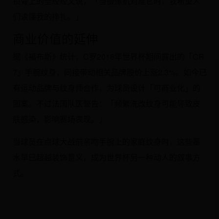
锁骨上的圣经经文说，「当摄像机对准它时，我希望人
们读懂我的挣扎。」
商业价值的延伸
据《福布斯》统计，C罗2018年世界杯期间露出的「CR
7」手腕纹身，间接带动相关品牌股价上涨2.3%。如今已
有运动品牌与纹身师合作，为球员设计「可商业化」的
图案。不过法国队医警告：「频繁洗改纹身可能导致皮
肤感染，影响赛场表现。」
当球员在点球大战前亲吻手腕上的家庭纹身时，这些墨
水早已超越装饰意义，成为世界杯另一种动人的叙事方
式。