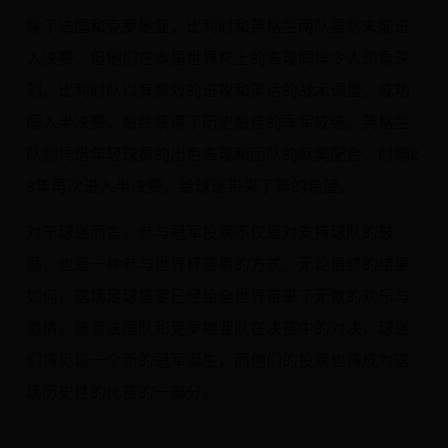
除了法国和克罗地亚，比利时和英格兰两队虽然未能进
入决赛，但他们在本届世界杯上的表现同样令人印象深
刻。比利时队以其高效的进攻和灵活的战术调整，成功
闯入半决赛，最终获得了历史最佳的季军成绩。英格兰
队则凭借年轻球员的出色表现和团队的默契配合，时隔2
8年再次进入半决赛，给球迷带来了新的希望。
对于球迷而言，参与冠军投票不仅是对支持球队的鼓
励，也是一种参与世界杯赛事的方式。无论最终的结果
如何，这场足球盛宴已经给全世界带来了无数的欢乐与
激情。随着法国队和克罗地亚队在决赛中的对决，球迷
们将见证一个新的冠军诞生，而他们的投票也将成为这
场历史性的比赛的一部分。