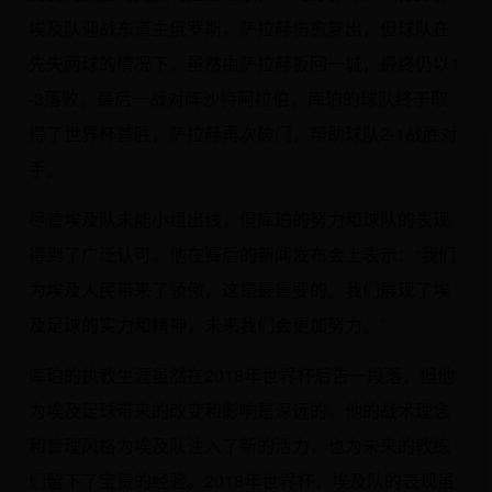
埃及队迎战东道主俄罗斯，萨拉赫伤愈复出，但球队在
先失两球的情况下，虽然由萨拉赫扳回一城，最终仍以1
-3落败。最后一战对阵沙特阿拉伯，库珀的球队终于取
得了世界杯首胜，萨拉赫再次破门，帮助球队2-1战胜对
手。
尽管埃及队未能小组出线，但库珀的努力和球队的表现
得到了广泛认可。他在赛后的新闻发布会上表示：“我们
为埃及人民带来了骄傲，这是最重要的。我们展现了埃
及足球的实力和精神，未来我们会更加努力。”
库珀的执教生涯虽然在2018年世界杯后告一段落，但他
为埃及足球带来的改变和影响是深远的。他的战术理念
和管理风格为埃及队注入了新的活力，也为未来的教练
们留下了宝贵的经验。2018年世界杯，埃及队的表现虽