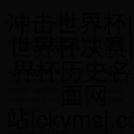
冲击世界杯|
当前位置：
首页
>
球星经典时刻
世界杯决赛
2018世界杯回顾：埃及国家队教练库
珀的执教历程与挑战
界杯历史名
admin
2025-05-03 20:47:15
784
2018年俄罗斯世界杯，埃及国家队虽然未能小组出线，
面网
但球队的表现仍然赢得了球迷的尊敬。在这背后，时任
埃及国家队主教练的赫克托·库珀功不可没。他带领埃及
队时隔28年再次踏上世界杯的舞台，这一成就本身就是
站|ckymsj.
一个巨大的突破。
库珀，这位阿根廷籍教练在国际足坛享有盛誉。他的执
教生涯遍布欧洲各大联赛，曾带领瓦伦西亚两次进入欧