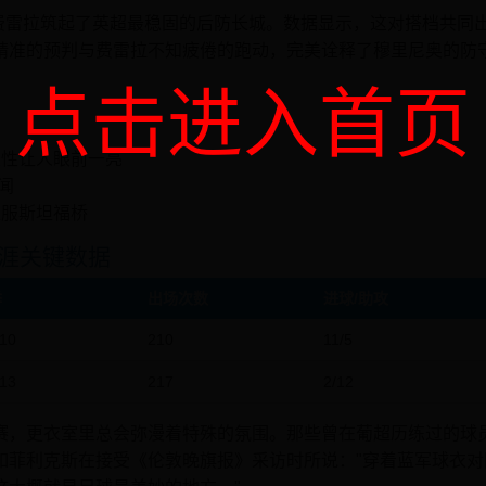
略与费雷拉筑起了英超最稳固的后防长城。数据显示，这对搭档共同
略精准的预判与费雷拉不知疲倦的跑动，完美诠释了穆里尼奥的防
点击进入首页
灵性让人眼前一亮
闻
征服斯坦福桥
涯关键数据
季
出场次数
进球/助攻
10
210
11/5
13
217
2/12
赛，更衣室里总会弥漫着特殊的氛围。那些曾在葡超历练过的球
如菲利克斯在接受《伦敦晚旗报》采访时所说："穿着蓝军球衣对