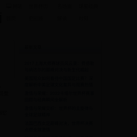
网站
世界杯历
名场面
球星经典
面
首页
史回顾
解读
时刻
最新文章
2017上海大师赛球员风云录：费德勒
与纳达尔的巅峰对决与新生代崛起
美国观众如何看待中国国足比赛？深
度解析中美足球文化差异与观赛热情
。
激情与荣耀：2022卡塔尔世界杯赛事
员登
回顾与经典瞬间全解析
激情与荣耀交织：世界杯的主旋律与
回忆
全球足球精神
法国巴西女足巅峰对决，世界杯决赛
点燃全球激情