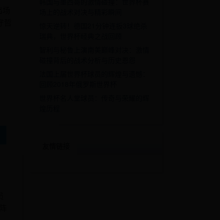
韩国与墨西哥的激情碰撞：世界杯赛
出场
场上的战术对决与精彩瞬间
守哲
惊天逆转！德国21分钟连扳3球绝杀
瑞典，世界杯经典之战回顾
智利与秘鲁上演南美巅峰对决：激情
碰撞背后的战术分析与历史恩怨
法国上届世界杯球员的辉煌与遗憾：
回顾2018年俄罗斯世界杯
世界杯名人堂球员：传奇与荣耀的辉
煌历程
友情链接
员
阵