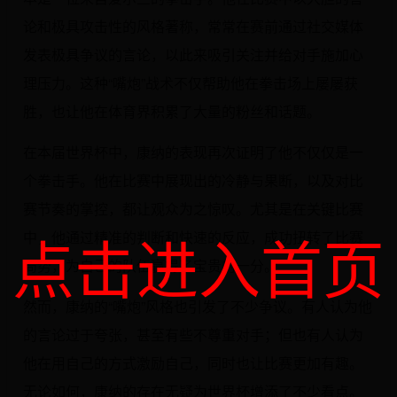
论和极具攻击性的风格著称，常常在赛前通过社交媒体
发表极具争议的言论，以此来吸引关注并给对手施加心
理压力。这种“嘴炮”战术不仅帮助他在拳击场上屡屡获
胜，也让他在体育界积累了大量的粉丝和话题。
在本届世界杯中，康纳的表现再次证明了他不仅仅是一
个拳击手。他在比赛中展现出的冷静与果断，以及对比
赛节奏的掌控，都让观众为之惊叹。尤其是在关键比赛
点击进入首页
中，他通过精准的判断和快速的反应，成功扭转了比赛
局势，为自己的队伍赢得了宝贵的一分。
然而，康纳的“嘴炮”风格也引发了不少争议。有人认为他
的言论过于夸张，甚至有些不尊重对手；但也有人认为
他在用自己的方式激励自己，同时也让比赛更加有趣。
无论如何，康纳的存在无疑为世界杯增添了不少看点。