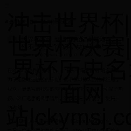
冲击世界杯|
当前位置：
首页
>
世界杯历史回顾
世界杯决赛
世界杯赛场上“嘴炮康纳”点燃激情：
他不只是一个名字，更是现象！
界杯历史名
admin
2025-04-26 13:14:12
4822
在2023年世界杯赛场上，一位名叫“嘴炮康纳”的选手成
面网
为了无数球迷热议的焦点。他不仅以惊人的技术征服了
观众，更是凭借独特的“嘴炮”风格在社交媒体上引发了热
议。这位选手的名字背后，不仅仅是一个名字，更是一
站|ckymsj.
个现象。
“嘴炮康纳”原名康纳·麦格雷戈（Conor McGregor），原
本是一位来自爱尔兰的拳击手。他在比赛中以大胆的言