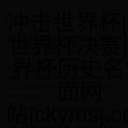
冲击世界杯|
当前位置：
首页
>
世界杯历史回顾
世界杯决赛
上海近期台球比赛热烈进行，体育迷
们的目光聚焦于此
界杯历史名
admin
2025-04-25 19:43:56
1323
近年来，台球运动在上海的发展如火如荼，不仅吸引了
面网
大批爱好者，还成为了一项备受瞩目的体育赛事。近
日，上海再次迎来了多场高水平的台球比赛，吸引了众
多体育迷的关注。
站|ckymsj.
本次台球比赛于10月15日至20日在上海市体育中心举
行，来自全国各地的顶尖选手齐聚一堂，共同角逐冠军
荣誉。比赛分为男子组和女子组，设有单打和双打项