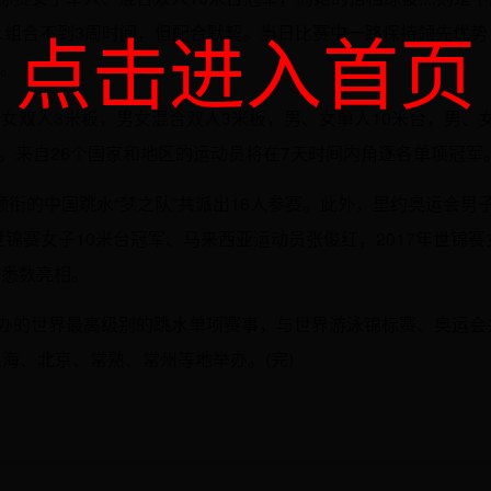
点击进入首页
两人组合不到3周时间，但配合默契。当日比赛中一路保持领先优势
军。
女双人3米板，男女混合双人3米板，男、女单人10米台，男、
目。来自26个国家和地区的运动员将在7天时间内角逐各单项冠军
衔的中国跳水“梦之队”共派出16人参赛。此外，里约奥运会男
世锦赛女子10米台冠军、马来西亚运动员张俊红，2017年世锦赛
将悉数亮相。
举办的世界最高级别的跳水单项赛事，与世界游泳锦标赛、奥运会
海、北京、常熟、常州等地举办。(完)