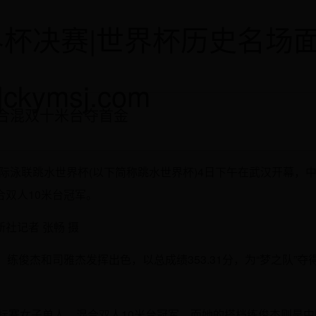
界杯决赛|世界杯历史名场
ckymsj.com
合混双十米台夺首金
届国际泳联跳水世界杯(以下简称跳水世界杯)4日下午在武汉开幕，
双人10米台冠军。
社记者 张畅 摄
练俊杰和司雅杰发挥出色，以总成绩353.31分，为“梦之队”夺
锦标赛女子单人、混合双人10米台冠军，而她的搭档练俊杰则是中