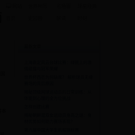
网站
世界杯历
名场面
球星经典
面
首页
史回顾
解读
时刻
最新文章
上海嘉定风云台球比赛：绿氈上的激
情碰撞与冠军荣耀
中国
世界杯西芒为何缺席？ 解析球员无缘
赛场的背后原因
揭秘顶级网球运动员的日常训练：从
体能到心理的全方位挑战
怎样创建比赛
得本
揭秘朝鲜混双女运动员身高之谜：身
材优势如何助力赛场表现？
第六届中国大学生帆船锦标赛
国