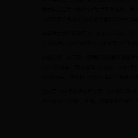
跳水队男选手中首位“00后”世锦赛冠军。
以高出第二名52.11分的成绩摘得该项目冠
本届跳水世界杯设有男、女单人3米板，男、
人10米台，男女混合双人10米台等11个项
由施廷懋、陈艾森、任茜和曹缘等奥运冠军领
人3米板冠军、英国运动员拉夫尔，2017年
1米板冠军、澳大利亚运动员肯尼等名将也
创办于1979年的跳水世界杯，是国际泳联
“世界跳水三大赛”。此前，该赛事曾在中国上