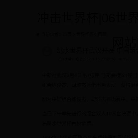
冲击世界杯|06世
当前位置：
首页
>
世界杯历史回顾
网站|
跳水世界杯武汉开赛 中国组
admin
2025-11-13 23:39:20
9967
中新社武汉6月4日电 (张芹 马元豪)第21
组合练俊杰、司雅杰凭借出色表现，获得混合
图为中国组合练俊杰、司雅杰在比赛中。中新
当日下午率先进行的混合双人10米台决赛中，
届跳水世界杯首枚金牌。
1998年出生的司雅杰曾先后获得世界游泳