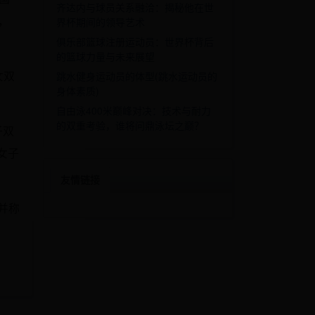
齐达内与球员关系融洽：揭秘他在世
，
界杯期间的领导艺术
俱乐部篮球注册运动员：世界杯背后
的篮球力量与未来展望
女双
跳水健身运动员的体型(跳水运动员的
身体素质)
。
自由泳400米巅峰对决：技术与耐力
的双重考验，谁将问鼎泳坛之巅？
子双
女子
友情链接
并称