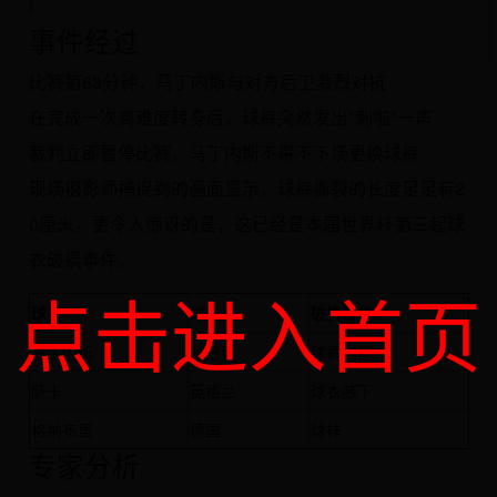
事件经过
比赛第63分钟，马丁内斯与对方后卫激烈对抗
在完成一次高难度转身后，球裤突然发出"刺啦"一声
裁判立即暂停比赛，马丁内斯不得不下场更换球裤
现场摄影师捕捉到的画面显示，球裤撕裂的长度足足有2
0厘米。更令人惊讶的是，这已经是本届世界杯第三起球
衣破损事件。
点击进入首页
球员
球队
破损部位
马丁内斯
阿根廷
球裤裆部
萨卡
英格兰
球衣腋下
格纳布里
德国
球袜
专家分析