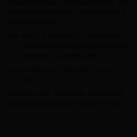
运动装备专家李明指出："现代足球服追求轻量化，但过
度追求轻薄可能会影响耐用性。这次事件暴露出某些品
牌在材料选择上的问题。"
值得一提的是，这次意外反而让马丁内斯成为网络红
人。社交媒体上#世界杯球裤撕烂#话题阅读量已突破500
0万，有网友调侃道："这是新型的战术犯规！"
"我们正在调查具体原因，确保类似事件不再发生。"——
国际足联发言人
比赛最终以2-1结束，阿根廷队获胜。不过比起比赛结
果，球迷们更津津乐道的还是这个意外的"走光"时刻。