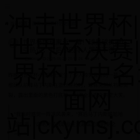
冲击世界杯|
当前位置：
首页
>
世界杯历史回顾
世界杯决赛
世界杯惊现离奇一幕！球员球裤撕烂
引热议，背后原因令人哭笑不得
界杯历史名
admin
2025-06-25 20:11:24
4639
昨晚的世界杯小组赛上发生了令人啼笑皆非的一幕：阿
面网
根廷队前锋马丁内斯在激烈拼抢时，球裤突然从裆部撕
裂，露出里面的黑色打底裤，引得全场观众哄堂大笑。
站|ckymsj.
"我当时感觉一阵凉风袭来，"赛后马丁内斯尴尬地
回忆道，"这绝对是我职业生涯最尴尬的时刻之
一。"