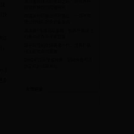
波波维奇球员的传奇之路：从世界杯
进球
到世界舞台的闪耀瞬间
和技
西班牙与伊朗世界杯激战：一场不容
错过的精彩对决观看指南
摩洛哥7号球员哈基姆：世界杯赛场上
的黑马传奇与未来展望
该注
郎平时代的女排黄金一代：世界杯赛
分，
场上的传奇与荣耀
2002年西班牙世锦赛：足球传奇与遗
憾交织的经典时刻
为了
更多
友情链接