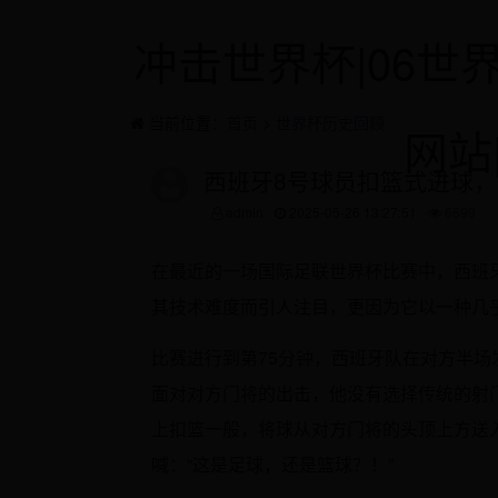
冲击世界杯|06世
当前位置：
首页
>
世界杯历史回顾
网站|
西班牙8号球员扣篮式进球
admin
2025-05-26 13:27:51
6699
在最近的一场国际足联世界杯比赛中，西班
其技术难度而引人注目，更因为它以一种几
比赛进行到第75分钟，西班牙队在对方半场
面对对方门将的出击，他没有选择传统的射
上扣篮一般，将球从对方门将的头顶上方送
喊：“这是足球，还是篮球？！”