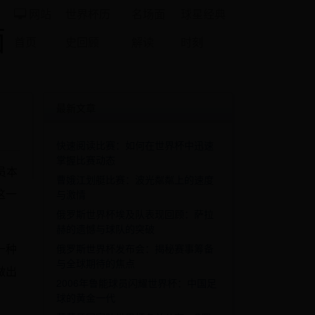
网站
世界杯历
名场面
球星经典
面
首页
史回顾
解读
时刻
最新文章
快速阅读比赛：如何在世界杯中迅速
掌握比赛动态
员本
曹娥江划艇比赛：波光粼粼上的速度
这一
与激情
俄罗斯世界杯埃及队表现回顾：萨拉
赫的遗憾与球队的突破
一种
俄罗斯世界杯发布会：揭秘赛事筹备
与全球期待的焦点
做出
2006年鲁能球员闪耀世界杯：中国足
球的黄金一代