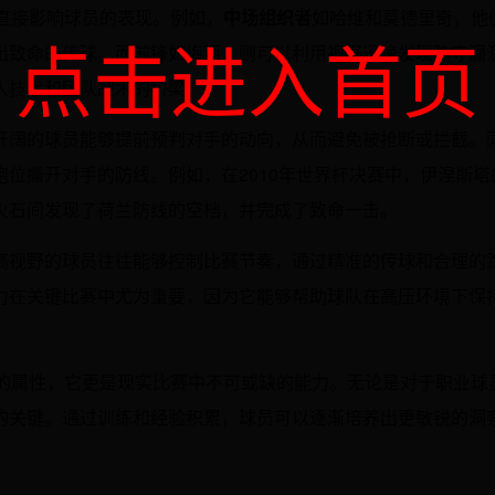
，直接影响球员的表现。例如，
中场组织者
如哈维和莫德里奇，他
点击进入首页
出致命的传球。而前锋如梅西，则可以利用视野迅速发现防守漏
人技术和团队战术的桥梁。
开阔的球员能够提前预判对手的动向，从而避免被抢断或拦截。
位撕开对手的防线。例如，在2010年世界杯决赛中，伊涅斯塔
火石间发现了荷兰防线的空档，并完成了致命一击。
高视野的球员往往能够控制比赛节奏，通过精准的传球和合理的
力在关键比赛中尤为重要，因为它能够帮助球队在高压环境下保
中的属性，它更是现实比赛中不可或缺的能力。无论是对于职业球
的关键。通过训练和经验积累，球员可以逐渐培养出更敏锐的洞