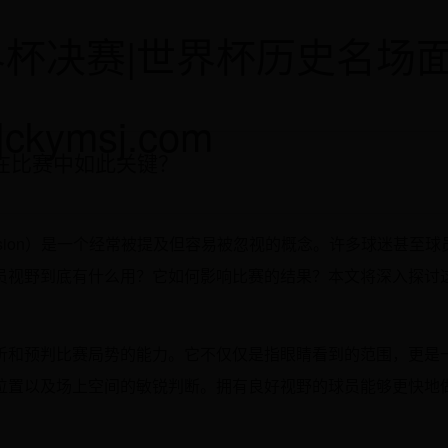
界杯决赛|世界杯历史名场
ckymsj.com
它在比赛中如此关键？
 Vision）是一个经常被提及但容易被忽视的概念。许多球迷甚至球
员视野到底有什么用？它如何影响比赛的结果？本文将深入探讨
析和预判比赛局势的能力。它不仅仅是指眼睛看到的范围，更是
位置以及场上空间的敏锐判断。拥有良好视野的球员能够更快地