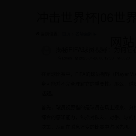
冲击世界杯|06世
当前位置：
首页
>
名场面解读
网站|
揭秘FIFA球员视野：为何
admin
2025-04-26 06:12:30
6023
在足球比赛中，FIFA的球员视野（Player
身可能并不完全理解它的重要性。那么，球
话题。
首先，
球员视野
指的是球员在场上观察、分
综合的感知能力，包括对队友、对手、球的
决策，从而在瞬息万变的比赛中占据先机。