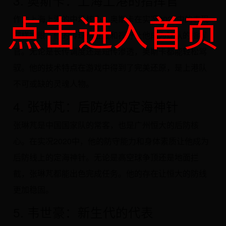
3. 奥斯卡：上海上港的指挥官
点击进入首页
作为上海上港的中场核心，奥斯卡在实况2020中的表现
同样抢眼。他的传球精准度和视野让他成为球队的指挥
官。无论是长传调度还是短传渗透，奥斯卡都能轻松驾
驭。他的技术特点在游戏中得到了完美还原，是上港队
不可或缺的灵魂人物。
4. 张琳芃：后防线的定海神针
张琳芃是中国国家队的常客，也是广州恒大的后防核
心。在实况2020中，他的防守能力和身体素质让他成为
后防线上的定海神针。无论是高空球争顶还是地面拦
截，张琳芃都能出色完成任务。他的存在让恒大的防线
更加稳固。
5. 韦世豪：新生代的代表