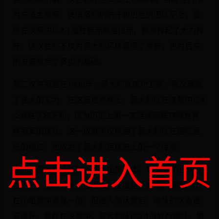
为东道主参赛，凭借坚韧的防守和出色的团队配合，最
终在决赛中以2-1战胜捷克斯洛伐克，首次捧起了大力神
杯。这次胜利不仅为意大利足球赢得了荣誉，也为后来
的发展奠定了坚实的基础。
第二次夺冠是在1938年，意大利队成功卫冕，再次展现
了强大的实力。在这届世界杯上，意大利队在决赛中以4
-2战胜了匈牙利，成为历史上第一支连续两届夺得世界
杯冠军的球队。这一成就不仅巩固了意大利队在国际足
坛的地位，也成为了意大利足球史上的一个传奇。
点击进入首页
然而，意大利队的辉煌并未止步于此。1982年的西班牙
世界杯，意大利队再度崛起。在这届赛事中，意大利队
在小组赛中表现一般，但进入淘汰赛后，球队的状态逐
渐提升。最终在决赛中，意大利队以3-1战胜西德队，第