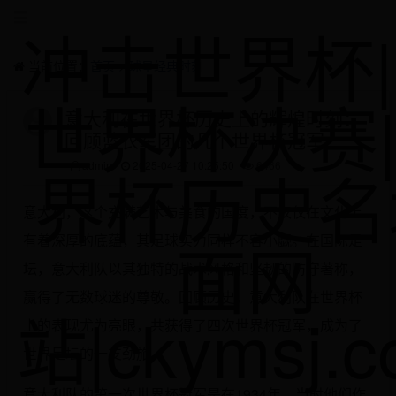
冲击世界杯|
当前位置：
首页
>
球星经典时刻
世界杯决赛
意大利在世界杯历史上的辉煌时刻：
回顾蓝衣军团的几个世界杯冠军
界杯历史名
admin
2025-04-27 10:25:50
6466
意大利，这个充满艺术与美食的国度，不仅仅在文化上
面网
有着深厚的底蕴，其足球实力同样不容小觑。在国际足
坛，意大利队以其独特的战术风格和坚韧的防守著称，
赢得了无数球迷的尊敬。回顾历史，意大利队在世界杯
站|ckymsj.
上的表现尤为亮眼，共获得了四次世界杯冠军，成为了
世界足坛的一支劲旅。
意大利队的第一次世界杯冠军是在1934年，当时他们作