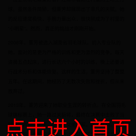
球。虽然条件简陋，但董芳却展现出了非凡的天赋。她
的反应速度极快，手腕力量出众，很快就成为了村里的
“小明星”。然而，真正的挑战才刚刚开始。
2008年，董芳被选入湖南省羽毛球队。初入专业队的
她，面对的是更为严格的训练和更为激烈的竞争。每天
清晨五点起床，进行长达六个小时的训练，晚上还要进
行战术分析和体能恢复。这样的生活，董芳坚持了整整
五年。在这期间，她经历了无数次失败和挫折，但从未
放弃过。
2013年，董芳迎来了她职业生涯的转折点。在全国羽毛
球锦标赛上，她一路过关斩将，最终在决赛中击败了当
点击进入首页
时的国内顶尖选手，夺得了女单冠军。这一胜利，不仅
让她获得了更多的关注，也让她获得了代表中国参加国