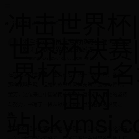
冲击世界杯|
当前位置：
首页
>
球星经典时刻
世界杯决赛
羽毛球运动员董芳的传奇生涯：从默
默无闻到世界冠军的蜕变
界杯历史名
admin
2025-04-25 00:09:38
5834
在羽毛球的世界里，董芳的名字或许不如林丹、李宗伟
面网
那样家喻户晓，但她的故事却同样充满了励志与传奇。
董芳，这位来自中国湖南的羽毛球运动员，用她的坚持
与努力，书写了一段从默默无闻到世界冠军的蜕变之
站|ckymsj.
路。
董芳的羽毛球生涯始于她十岁那年。当时，她的父亲是
一位业余羽毛球爱好者，经常带着她在村里的空地上打