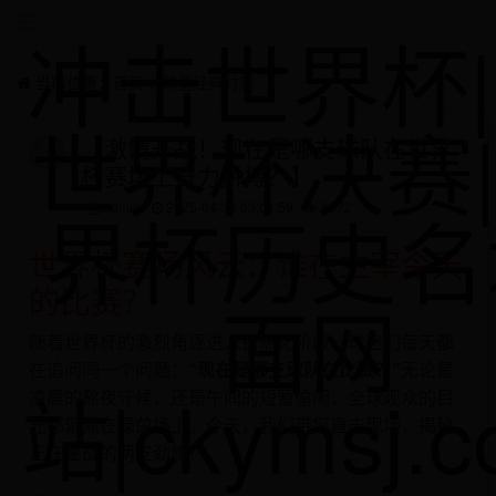
冲击世界杯|
当前位置：
首页
>
球星经典时刻
世界杯决赛
【激情开战！现在是哪支球队在世界
杯赛场上奋力拼搏？】
界杯历史名
admin
2025-04-30 03:04:59
8372
世界杯赛场风云：谁在主宰今天
面网
的比赛？
随着世界杯的激烈角逐进入白热化阶段，球迷们每天都
在追问同一个问题：
“现在是哪支球队在比赛？”
无论是
站|ckymsj.
凌晨的熬夜守候，还是午间的短暂偷闲，全球观众的目
光都聚焦在绿茵场上。今天，我们带您直击现场，揭秘
正在鏖战的两支劲旅！