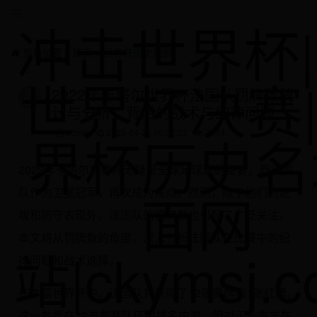
冲击世界杯|
当前位置：
首页
>
世界杯历史回顾
世界杯决赛
2022年卡塔尔世界杯法国队罚牌数统
计与分析：背后的战术与纪律问题
界杯历史名
admin
2025-04-25 06:02:22
3844
2022年卡塔尔世界杯无疑是全球足球迷的盛宴，而法国
面网
队作为卫冕冠军，再次成为焦点。然而，除了他们的进
攻和防守表现外，法国队的罚牌数也引起了广泛关注。
本文将从罚牌数的角度，深入分析法国队在比赛中的纪
站|ckymsj.
律问题和战术选择。
在本届世界杯中，法国队共获得了12张黄牌和1张红牌。
这一数据在32支参赛队伍中排名中游，但对于一支志在