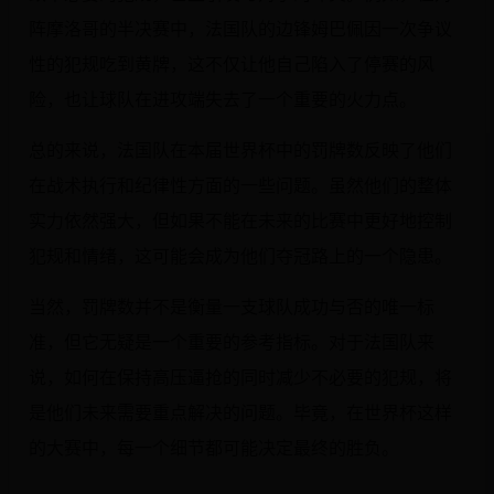
阵摩洛哥的半决赛中，法国队的边锋姆巴佩因一次争议
性的犯规吃到黄牌，这不仅让他自己陷入了停赛的风
险，也让球队在进攻端失去了一个重要的火力点。
总的来说，法国队在本届世界杯中的罚牌数反映了他们
在战术执行和纪律性方面的一些问题。虽然他们的整体
实力依然强大，但如果不能在未来的比赛中更好地控制
犯规和情绪，这可能会成为他们夺冠路上的一个隐患。
当然，罚牌数并不是衡量一支球队成功与否的唯一标
准，但它无疑是一个重要的参考指标。对于法国队来
说，如何在保持高压逼抢的同时减少不必要的犯规，将
是他们未来需要重点解决的问题。毕竟，在世界杯这样
的大赛中，每一个细节都可能决定最终的胜负。