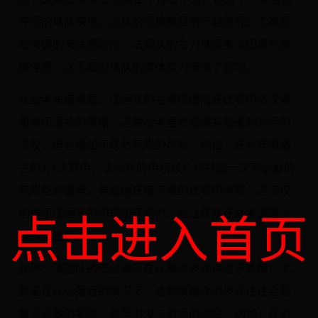
夺冠的球队来说，这样的罚牌数显然不容忽视。尤其是
在关键的淘汰赛阶段，法国队的主力球员多次因累积黄
牌停赛，这无疑对球队的整体实力造成了影响。
从战术角度来看，法国队的主教练德尚在比赛中多次采
用高压逼抢的策略。这种战术虽然能够有效遏制对手的
进攻，但也增加了球员犯规的风险。例如，在对阵英格
兰的1/4决赛中，法国队的中场核心坎特因一次不必要的
犯规吃到黄牌，导致他在接下来的比赛中停赛。这不仅
点击进入首页
削弱了法国队的中场防守能力，也让球队在战术调整上
陷入了被动。
此外，法国队的部分球员在比赛中表现得过于急躁，尤
其是在比分落后的情况下。这种情绪化的表现往往会导
致不必要的犯规，甚至引发与对手的冲突。例如，在对