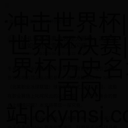
冲击世界杯|
当前位置：
首页
>
世界杯历史回顾
世界杯决赛
NHL球员冬奥会表现大揭秘：冰球巨
星如何在冰雪舞台上闪耀
界杯历史名
admin
2025-04-25 01:04:22
5877
冬奥会作为全球最高水平的冬季体育赛事，吸引了来自
面网
世界各地的顶尖运动员参与。而在冰球项目中，NHL
（北美职业冰球联盟）球员的表现尤为引人注目。这些
在职业赛场上叱咤风云的冰球巨星，如何在冬奥会的舞
站|ckymsj.
台上继续闪耀？本文将带您一探究竟。
首先，NHL球员在冬奥会上的参赛资格一直备受关注。
由于冬奥会与NHL赛季时间冲突，联盟是否允许球员参