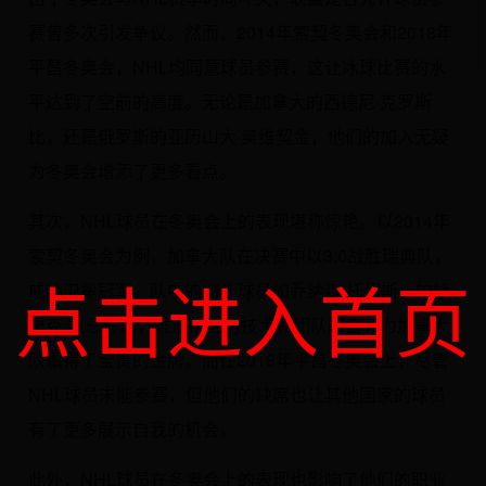
赛曾多次引发争议。然而，2014年索契冬奥会和2018年
平昌冬奥会，NHL均同意球员参赛，这让冰球比赛的水
平达到了空前的高度。无论是加拿大的西德尼·克罗斯
比，还是俄罗斯的亚历山大·奥维契金，他们的加入无疑
为冬奥会增添了更多看点。
其次，NHL球员在冬奥会上的表现堪称惊艳。以2014年
索契冬奥会为例，加拿大队在决赛中以3:0战胜瑞典队，
点击进入首页
成功卫冕冠军。队中的NHL球员如乔纳森·托伊斯、帕特
里克·凯恩等人，凭借出色的技术和团队配合，为加拿大
队赢得了宝贵的金牌。而在2018年平昌冬奥会上，尽管
NHL球员未能参赛，但他们的缺席也让其他国家的球员
有了更多展示自我的机会。
此外，NHL球员在冬奥会上的表现也影响了他们的职业