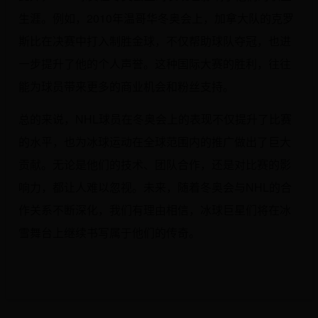
生涯。例如，2010年温哥华冬奥会上，加拿大队的克罗
斯比在决赛中打入制胜金球，不仅帮助球队夺冠，也进
一步提升了他的个人声誉。这种国际大赛的胜利，往往
能为球员带来更多的商业机会和粉丝支持。
总的来说，NHL球员在冬奥会上的表现不仅提升了比赛
的水平，也为冰球运动在全球范围内的推广做出了巨大
贡献。无论是他们的技术、团队合作，还是对比赛的影
响力，都让人难以忽视。未来，随着冬奥会与NHL的合
作关系不断深化，我们有理由相信，冰球巨星们将在冰
雪舞台上继续书写属于他们的传奇。