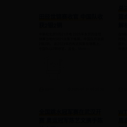
总
田径世锦赛收官 中国队收
篮
获2银2铜
解
中新社北京9月21日电 2025年东京田径世
在N
锦赛当地时间21日落下帷幕，中国队共收获
时刻
2银2铜。 在2023年的布达佩斯世锦赛上，
提升
中国队以2铜收官，且全...
More>>
效输出
admin
2026-07-31 05:35:30
a
全国跳水冠军赛在武汉开
W
赛 奥运冠军陈艺文携手陈
周