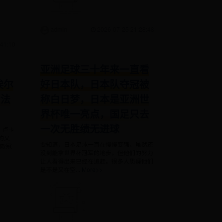
admin
2026-07-25 21:28:48
41:10
亚洲足球三十年来一直看
埃尔
好日本队，日本队夺冠被
身法
称白日梦，日本是亚洲世
界杯唯一亮点，国足只去
一次无胜绩无进球
，卢卡
的又
要知道，日本足球一直在慢慢变强，虽然还
起欧冠
没到能拿世界杯冠军的地步，但他们的努力
让人看得出来已经在追赶。很多人质疑他们
是不是又在空...
More>>