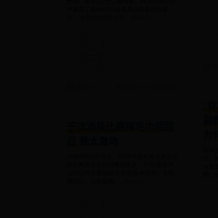
胜局，最终以2分之差惜败，44岁的波尔依
然赢得了现场5000余名观众如雷般的掌
声。 北京时间6月15日...
More>>
a
admin
2026-07-30 08:39:04
“
副
于洋消极比赛摔毛巾后回
为
应 我太激动
程菲
当地时间8月18日，2016年里约奥运会羽毛
生。
球比赛展开女双铜牌战角逐，于洋/唐渊渟
也是
以0比2负于韩国组合郑景银/申昇瓒，名列
期，她
第四位，无缘奖牌。...
More>>