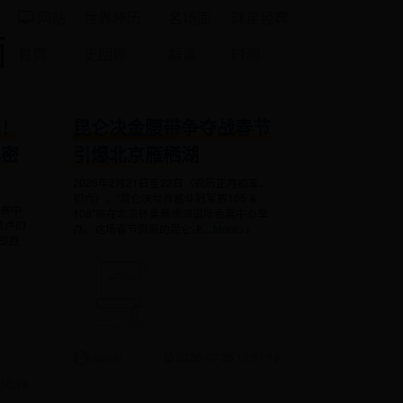
网站
世界杯历
名场面
球星经典
面
首页
史回顾
解读
时刻
获！
昆仑决金腰带争夺战春节
惧密
引爆北京雁栖湖
2026年2月21日至22日（农历正月初五、
初六），“昆仑决世界格斗冠军赛105 &
比赛中
106”将在北京怀柔雁栖湖国际会展中心举
奥卢的
办。这场春节假期的昆仑决...
More>>
战胜
admin
2026-07-26 15:51:19
56:18