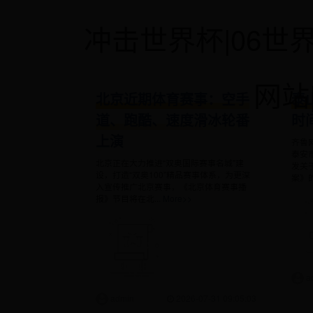
冲击世界杯|06世
网站|
北京近期体育赛事：空手
泰
道、跑酷、速度滑冰轮番
时
上演
齐鲁网
泰安
北京正在大力推进“双奥国际赛事名城”建
发关
设，打造“双奥100”精品赛事体系，为更深
案》的
入宣传推广北京赛事，《北京体育赛事播
报》节目将在北...
More>>
a
admin
2026-07-31 09:05:03