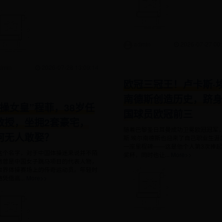
admin
2026-07-27 00:
dmin
2026-07-28 13:09:14
欧冠三冠王！卢卡斯·
南德斯创造历史，跻
体操女皇”程菲，38岁任
国球员欧冠前三
教授，坐拥2套豪宅，
随着巴黎圣日耳曼成功卫冕欧冠冠军
何无人敢娶？
斯·埃尔南德斯也迎来了自己职业生涯
一座里程碑——这是他个人第3次捧
这个名字，对于中国体操迷来说并不陌
奖杯，同时也让...
More>>
她曾是中国女子跳马项目的代表人物，
世界体操赛场上的传奇运动员。年轻时
凭借高...
More>>