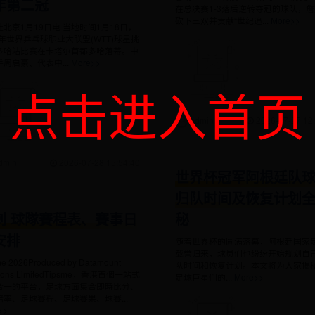
年第二冠
在总决赛1-3落后逆转夺冠的球队，
砍下三双并贡献“世纪追...
More>>
北京1月19日电 当地时间1月18日，
6年世界乒乓球职业大联盟(WTT)球星挑
多哈站比赛在卡塔尔首都多哈落幕。中
周启豪、代表中...
More>>
点击进入首页
admin
2026-07-27 12:
dmin
2026-07-28 15:54:40
世界杯冠军阿根廷队
归队时间及恢复计划
刺 球隊賽程表、賽事日
秘
安排
随着世界杯的圆满落幕，阿根廷国家
载誉归来，球员们也纷纷开始规划自
me 2026Produced by Datamount
队时间和恢复计划。本文将为大家揭
tions LimitedTipsme，香港首個一站式
足球巨星们的...
More>>
合一的平台，足球方面集合即時比分、
賠率、足球賽程、足球賽果、球賽...
>>