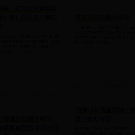
决赛：何以60%真实投
命中率！四位巨星表现
高风险运动意外保险
析
1、被保险人仅限1-4类职业人员，若
人从事5类及5类以上职业或拒保职业
BA的舞台上，总决赛无疑是最为璀璨的
发生意外事故，不属于保险责任范围
。相较于常规赛，这里的攻防强度显著
职业分类表，职...
More>>
，而在这样高压的环境中，能够保持高
的球员，...
More>>
admin
2026-07-27 18:
dmin
2026-07-29 17:15:49
回顾16年詹皇率骑士
TT球星挑战赛多哈站：
勇士抢七夺冠
启豪男单登顶 朱雨玲获
2016年6月20日，骑士在总决赛抢七
客场93-89击败勇士，成为NBA历史