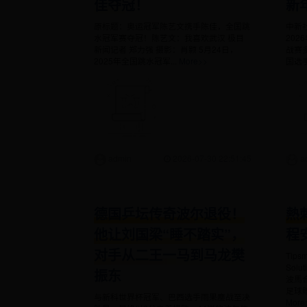
佳夺冠！
新
原标题：奥运冠军陈艺文携手陈佳，全国跳
中新社
水冠军赛夺冠！陈艺文：我喜欢武汉 极目
202
新闻记者 郑力强 摄影：肖颢 5月24日，
战赛
2025年全国跳水冠军...
More>>
国选手
admin
2026-07-30 22:51:45
a
德国乒坛传奇波尔退役！
熱
他让刘国梁“睡不踏实”，
程
对手从二王一马到马龙樊
Tips
Solu
振东
波馬
足球
与新科世界杯冠军、巴西选手雨果鏖战至决
More