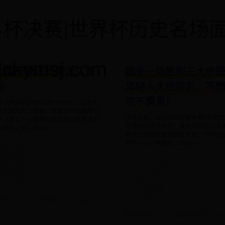
界杯决赛|世界杯历史名场
ckymsj.com
山国际登山比赛怎么算
国米一场胜利三大收
间
年轻人大放异彩，不
防不惧黑！
·闪电新闻9月4日讯 9月3日，记者从
市人民政府了解到，泰安市人民政府印
今天凌晨，国际米兰在意甲第9轮的
于《第三十九届泰山国际登山节总体方
主场迎战佛罗伦萨，最终凭借恰尔汗
通知，总...
More>>
梅开二度和苏契奇的处子球，3:0轻松
对手。上一场的失...
More>>
dmin
2026-07-30 00:23:11
admin
2026-07-27 20: