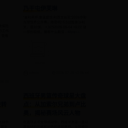
乃干屯伊芙琳
“金利来杯·康溪盛世·利百文台尼”2026华彩
台球世界公开赛，陈思明15:5战胜奥沙利
被保险
文，晋32强， 1,3252026-06-04 16:22 谜
的工作
一样的视频，播客什么都没...
More>>
。查看
admin
2026-07-26 12:06:44
06:26
西班牙男篮传奇球星大盘
逆转
点：从加索尔兄弟到卢比
奥，揭秘赛场风云人物
大战中
在篮球这项全球运动中，西班牙男篮一直以
上首支
其独特的风格和出色的表现著称。从加索尔