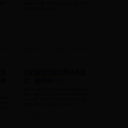
詹姆斯
兄弟到卢比奥，这一代又一代的球星，不仅
为西班牙篮球...
More>>
32:39
admin
2026-07-26 05:58:12
球员
历史最佳阵容次数排名盘
全揭
点：詹姆斯21次
今日NBA官方公布了2025-26赛季最佳阵容
名单，谢伊-亚历山大与尼古拉-约基奇全票
足球队
入选一阵，维克托-文班亚马生涯首次入选
己的归
便进入一阵。这一榜单...
More>>
秘这些